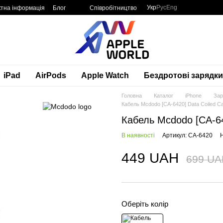
Укр
Рус
Eng
ктна інформація
Блог
Співробітництво
iPad
AirPods
Apple Watch
Бездротові зарядки
Головна
Каталог
iPhone
Зар
Кабель Mcdodo [CA-6420] Data Coiled C
Кабель Mcdodo [CA-64
В наявності
Артикул: CA-6420
Н
449 UAH
699 UA
Оберіть колір