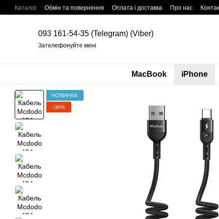
Перейти до основного контенту
Каталог
Обмін та повернення
Оплата і доставка
Про нас
Конта
093 161-54-35 (Telegram) (Viber)
Зателефонуйте мені
MacBook
iPhone
НОВИНКА
−36%