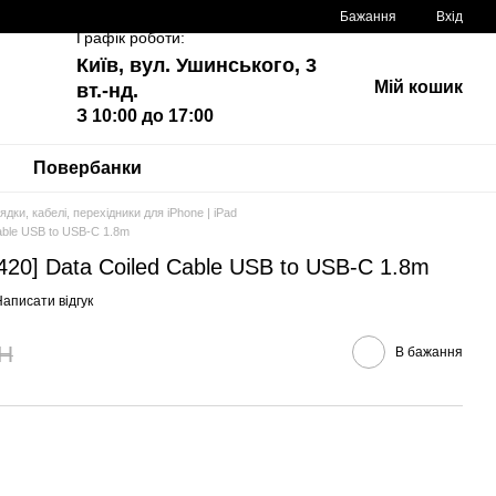
Бажання
Вхід
Графік роботи:
Київ, вул. Ушинського, 3
Мій кошик
вт.-нд.
З 10:00 до 17:00
Повербанки
ядки, кабелі, перехідники для iPhone | iPad
able USB to USB-C 1.8m
20] Data Coiled Cable USB to USB-C 1.8m
аписати відгук
H
В бажання