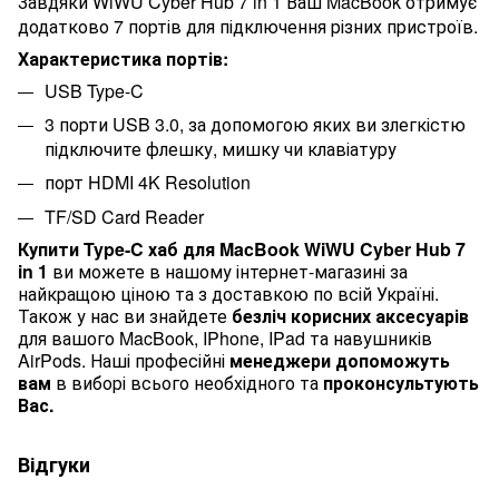
Завдяки WiWU Cyber Hub 7 in 1 Ваш
MacBook
отримує
додатково 7 портів для підключення різних пристроїв.
Характеристика портів:
USB Type-C
3 порти
USB
3.0, за допомогою яких ви злегкістю
підключите флешку, мишку чи клавіатуру
порт HDMI
4K Resolution
TF/SD Card Reader
Купити Type-C хаб для MacBook WiWU Cyber Hub 7
in 1
ви
можете в нашому інтернет-магазині за
найкращою ціною та з доставкою по всій Україні.
Також у нас ви знайдете
безліч корисних аксесуарів
для вашого
MacBook
,
IPhone
,
IPad
та навушників
AirPods
. Наші професійні
менеджери допоможуть
вам
в виборі всього необхідного та
проконсультують
Вас.
Відгуки