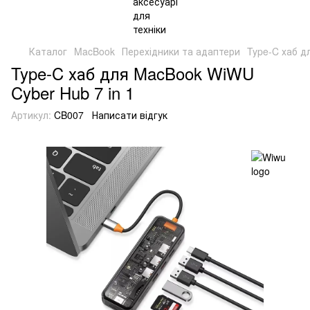
Каталог
MacBook
Перехідники та адаптери
Type-C хаб д
Type-C хаб для MacBook WiWU
Cyber Hub 7 in 1
Артикул:
CB007
Написати відгук