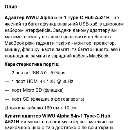
Опис
Адаптер WiWU Alpha 5-in-1 Type-C Hub A521H
- це
якісний та багатофункціональний USB-хаб із широким
набором інтерфейсів. Завдяки даному адаптеру ви
матимете змогу не лише підключити до Вашого
MacBook різні гаджети такі як - монітор, проектор,
мишку, флешку, карти пам'яті та багато іншого, але і
повноцінно замінити зарядний кабель MacBook.
Характеристика портів:
2 порти USB 3.0 - 5 Gbps
1 порт HDMI 4K * 2K @ 30Hz
порт Micro SD (флешка)
порт SD (флешка з фотоапарата)
Довжина кабелю 160 см + 10 см
Купити адаптер WiWU Alpha 5-in-1 Type-C Hub
A521H
ви
можете в нашому інтернет-магазині за
найкращою ціною та з доставкою по всій Україні.