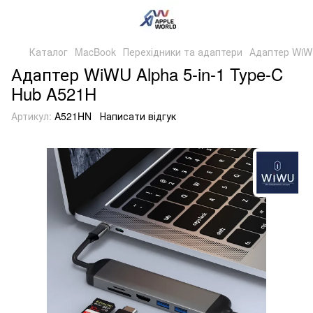
Каталог
MacBook
Перехідники та адаптери
Адаптер WiWU
Адаптер WiWU Alpha 5-in-1 Type-C
Hub A521H
Артикул:
A521HN
Написати відгук