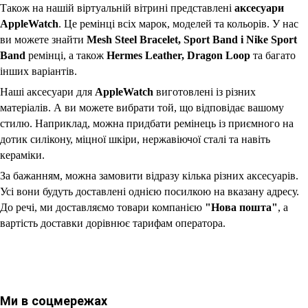
Також на нашій віртуальній вітрині представлені
аксесуари
AppleWatch
. Це ремінці всіх марок, моделей та кольорів. У нас
ви можете знайти
Mesh Steel Bracelet, Sport Band і Nike Sport
Band
ремінці, а також
Hermеs Leather, Dragon Loop
та багато
інших варіантів.
Наші аксесуари для
AppleWatch
виготовлені із різних
матеріалів. А ви можете вибрати той, що відповідає вашому
стилю. Наприклад, можна придбати ремінець із приємного на
дотик силікону, міцної шкіри, нержавіючої сталі та навіть
кераміки.
За бажанням, можна замовити відразу кілька різних аксесуарів.
Усі вони будуть доставлені однією посилкою на вказану адресу.
До речі, ми доставляємо товари компанією
"Нова пошта"
, а
вартість доставки дорівнює тарифам оператора.
Ми в соцмережах