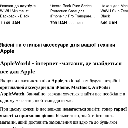
Рюкзак до ноутбука
Чохол Rock Pure Series
Чохол для Mac
WIWU Minimalist
Protection Case для
WiWU Skin Zero
Backpack - Black
iPhone 17 Pro Transparent
Black
Прозорий
1 149 UAH
799 UAH
649 UAH
999 UAH
Якісні та стильні аксесуари для вашої техніки
Apple
Apple
W
orld - інтернет -магазин, де знайдеться
все для Apple
Якщо ви власник техніки
Apple
, то іноді вам будуть потрібні
оригінальні аксесуари для iPhone, MacBook, AirPods і
AppleWatch.
Звичайно, завжди хочеться знайти все необхідне в
одному магазині, щоб заощадити час.
При цьому кожен із нас завжди намагається знайти товар
гарної
якості за приємною ціною.
Більше того, знайти інтернет-
магазин, який доставить замовлення швидко та до будь-якої