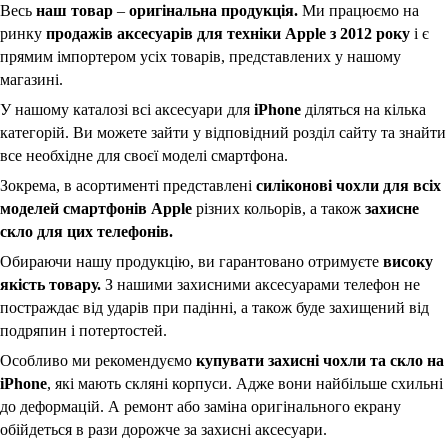
Весь
наш товар
–
оригінальна продукція.
Ми працюємо на
ринку
продажів аксесуарів для техніки Apple з 2012 року
і є
прямим імпортером усіх товарів, представлених у нашому
магазині.
У нашому каталозі всі аксесуари для
iPhone
діляться на кілька
категорій. Ви можете зайти у відповідний розділ сайту та знайти
все необхідне для своєї моделі смартфона.
Зокрема, в асортименті представлені
силіконові чохли для всіх
моделей смартфонів Apple
різних кольорів, а також
захисне
скло для цих телефонів.
Обираючи нашу продукцію, ви гарантовано отримуєте
високу
якість товару.
З нашими захисними аксесуарами телефон не
постраждає від ударів при падінні, а також буде захищений від
подряпин і потертостей.
Особливо ми рекомендуємо
купувати захисні чохли та скло на
iPhone
, які мають скляні корпуси. Адже вони найбільше схильні
до деформацій. А ремонт або заміна оригінального екрану
обійдеться в рази дорожче за захисні аксесуари.