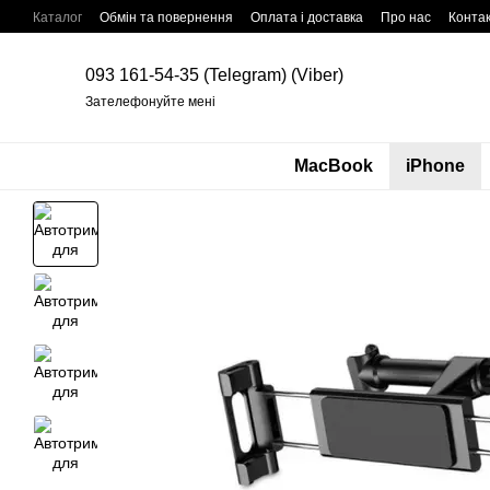
Перейти до основного контенту
Каталог
Обмін та повернення
Оплата і доставка
Про нас
Конта
093 161-54-35 (Telegram) (Viber)
Зателефонуйте мені
MacBook
iPhone