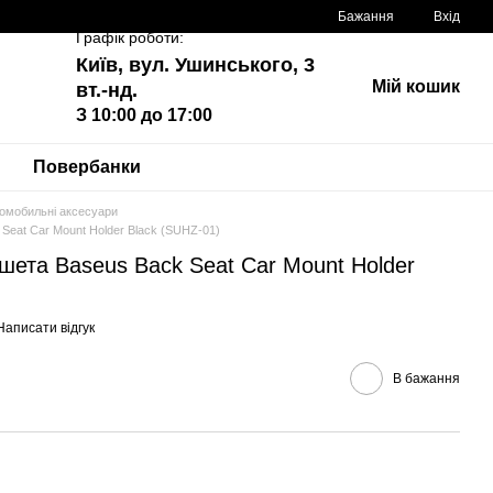
Бажання
Вхід
Графік роботи:
Київ, вул. Ушинського, 3
Мій кошик
вт.-нд.
З 10:00 до 17:00
Повербанки
омобильні аксесуари
Seat Car Mount Holder Black (SUHZ-01)
ета Baseus Back Seat Car Mount Holder
Написати відгук
В бажання