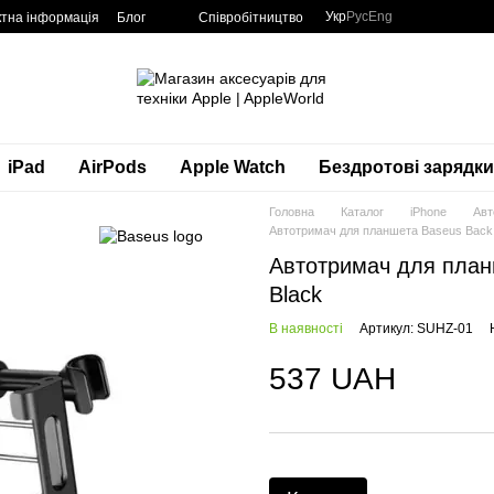
Укр
Рус
Eng
ктна інформація
Блог
Співробітництво
iPad
AirPods
Apple Watch
Бездротові зарядки
Головна
Каталог
iPhone
Авт
Автотримач для планшета Baseus Back 
Автотримач для планш
Black
В наявності
Артикул: SUHZ-01
537 UAH