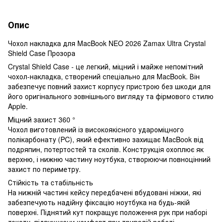
Опис
Чохол накладка для MacBook NEO 2026 Zamax Ultra Crystal
Shield Case Прозора
Crystal Shield Case - це легкий, міцний і майже непомітний
чохол-накладка, створений спеціально для MacBook. Він
забезпечує повний захист корпусу пристрою без шкоди для
його оригінального зовнішнього вигляду та фірмового стилю
Apple.
Міцний захист 360 °
Чохол виготовлений із високоякісного удароміцного
полікарбонату (PC), який ефективно захищає MacBook від
подряпин, потертостей та сколів. Конструкція охоплює як
верхню, і нижню частину ноутбука, створюючи повноцінний
захист по периметру.
Стійкість та стабільність
На нижній частині кейсу передбачені вбудовані ніжки, які
забезпечують надійну фіксацію ноутбука на будь-якій
поверхні. Піднятий кут покращує положення рук при наборі
тексту, підвищуючи комфорт при тривалій роботі.