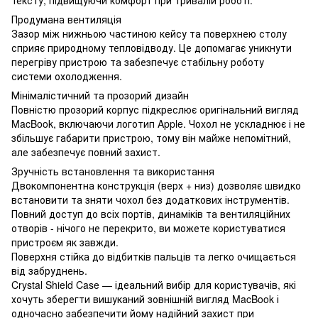
Продумана вентиляція
Зазор між нижньою частиною кейсу та поверхнею столу
сприяє природному тепловідводу. Це допомагає уникнути
перегріву пристрою та забезпечує стабільну роботу
системи охолодження.
Мінімалістичний та прозорий дизайн
Повністю прозорий корпус підкреслює оригінальний вигляд
MacBook, включаючи логотип Apple. Чохол не ускладнює і не
збільшує габарити пристрою, тому він майже непомітний,
але забезпечує повний захист.
Зручність встановлення та використання
Двокомпонентна конструкція (верх + низ) дозволяє швидко
встановити та зняти чохол без додаткових інструментів.
Повний доступ до всіх портів, динаміків та вентиляційних
отворів - нічого не перекрито, ви можете користуватися
пристроєм як завжди.
Поверхня стійка до відбитків пальців та легко очищається
від забруднень.
Crystal Shield Case — ідеальний вибір для користувачів, які
хочуть зберегти вишуканий зовнішній вигляд MacBook і
одночасно забезпечити йому надійний захист при