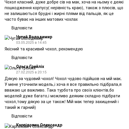
Чохол класний, дуже добре сів на мак, хоча на ньому є деякі
пошкодження корпусу( нерівність краю), також з плюсів, що
не залишаються брудні і жирні плями від пальців, як це
часто буває на інших матових чохлах
Відповісти
Чугай Володимир
03.05.2025 в 14:45
Якісний та красивий чохол, рекомендую
Відповісти
Ольга Грейліх
27.02.2025 в 20:15
Дякую за чудовий чохол! Чохол чудово підійшов на мій мак.
У мене уточнили модель,і хоча я все правильно підібрала,я
вважаю це важливо. Така турбота про своїх клієнтів,бо
моделей дуже багато,і можливо деяким складно підібрати
чохол,тому дякую за це також! Мій мак тепер захищений і
такий ж гарний)
Відповісти
Карпілович Олександр