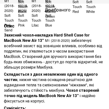
До обраного
Опис
Захисний чохол-накладка
Hard
Shell
Case
for
MacBook
New
Air
13"
забезпечує
M1 (2018-2020)
всебічний захист від зовнішніх впливів, особливо від
подряпин, які з'являються з часом використання
MacBook
.
Створений для зручного використання без
будь-яких обмежень - доступ до портів відкритий, не
збільшує розміри Макбука.
Складається з двох незалежних один від одного
частин
, нижня частина оснащена решіткою для
відведення тепла та силіконовими "ніжками", які
забезпечують стійкість макбука.
Чохол створений
точно під модель
MacBook
New
Air
13"
і надійно
фіксується на корпусі.
Cумісність: