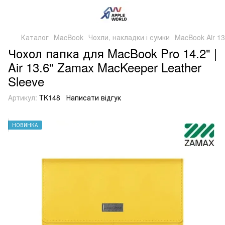
Каталог
MacBook
Чохли, накладки і сумки
MacBook Air 13
Чохол папка для MacBook Pro 14.2" |
Air 13.6" Zamax MacKeeper Leather
Sleeve
Артикул:
TK148
Написати відгук
НОВИНКА