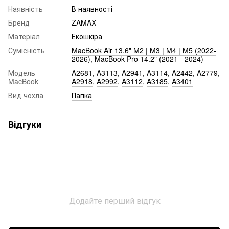
Наявність
В наявності
Бренд
ZAMAX
Матеріал
Екошкіра
Сумісність
MacBook Air 13.6" M2 | M3 | M4 | M5 (2022-
2026)
,
MacBook Pro 14.2" (2021 - 2024)
Модель
A2681
,
A3113
,
A2941
,
A3114
,
A2442
,
A2779
,
MacBook
A2918
,
A2992
,
A3112
,
A3185
,
A3401
Вид чохла
Папка
Відгуки
Додайте перший відгук