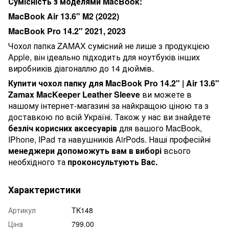
Сумісність з моделями
MacBook
:
MacBook
Air
13.6"
M
2 (2022)
MacBook
Pro
14.2" 2021, 2023
Чохол папка
ZAMAX
сумісний не лише з продукцією
Apple
, він ідеально підходить для ноутбуків інших
виробників діагоналлю до 14 дюймів.
Купити чохол папку для
MacBook
Pro
14.2" |
Air
13.6"
Zamax
MacKeeper
Leather
Sleeve
ви можете в
нашому інтернет-магазині за найкращою ціною та з
доставкою по всій Україні. Також у нас ви знайдете
безліч корисних аксесуарів
для вашого
MacBook
,
IPhone
,
IPad
та навушників
AirPods
. Наші професійні
менеджери допоможуть вам в виборі
всього
необхідного та
проконсультують Вас.
Характеристики
Артикул
TK148
Ціна
799.00