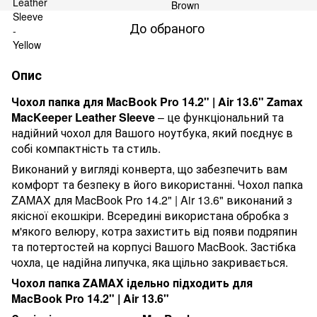
До обраного
Опис
Чохол папка для MacBook Pro 14.2" | Air 13.6" Zamax
MacKeeper Leather Sleeve
– це функціональний та
надійний чохол для Вашого ноутбука, який поєднує в
собі компактність та стиль.
Виконаний у вигляді конверта, що забезпечить вам
комфорт та безпеку в його використанні. Чохол папка
ZAMAX
для
MacBook
Pro
14.2" |
Air
13.6" виконаний з
якісної екошкіри. Всередині використана обробка з
м'якого велюру, котра захистить від появи подряпин
та потертостей на корпусі Вашого
MacBook
. Застібка
чохла, це надійна липучка, яка щільно закривається.
Чохол папка
ZAMAX
ідельно підходить для
MacBook
Pro
14.2" |
Air
13.6"