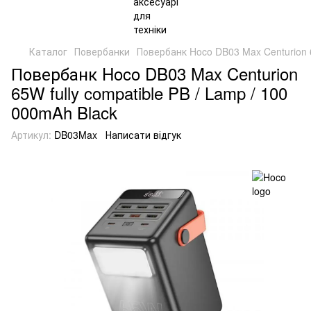
Каталог
Повербанки
Повербанк Hoco DB03 Max Centurion 6
Повербанк Hoco DB03 Max Centurion
65W fully compatible PB / Lamp / 100
000mAh Black
Артикул:
DB03Max
Написати відгук