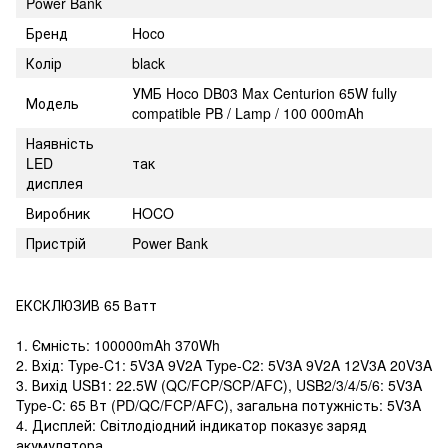
Power Bank
Бренд
Hoco
Колір
black
УМБ Hoco DB03 Max Centurion 65W fully
Модель
compatible PB / Lamp / 100 000mAh
Наявність
LED
так
дисплея
Виробник
HOCO
Пристрій
Power Bank
ЕКСКЛЮЗИВ 65 Ватт
1. Ємність: 100000mAh 370Wh
2. Вхід: Type-C1: 5V3A 9V2A Type-C2: 5V3A 9V2A 12V3A 20V3A
3. Вихід USB1: 22.5W (QC/FCP/SCP/AFC), USB2/3/4/5/6: 5V3A
Type-C: 65 Вт (PD/QC/FCP/AFC), загальна потужність: 5V3A
4. Дисплей: Світлодіодний індикатор показує заряд
акумулятора