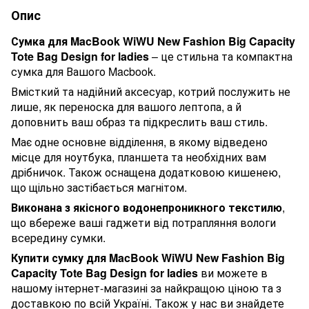
Опис
Сумка для MacBook WiWU New Fashion Big Capacity
Tote Bag Design for ladies
– це стильна та компактна
сумка для Вашого
Macbook
.
Вмісткий та надійний аксесуар, котрий послужить не
лише, як переноска для вашого лептопа, а й
доповнить ваш образ та підкреслить ваш стиль.
Має одне основне відділення, в якому відведено
місце для ноутбука, планшета та необхідних вам
дрібничок. Також оснащена додатковою кишенею,
що щільно застібається магнітом.
Виконана з якісного водонепроникного текстилю
,
що вбереже ваші гаджети від потрапляння вологи
всередину сумки.
Купити сумку для MacBook WiWU New Fashion Big
Capacity Tote Bag Design for ladies
ви можете в
нашому інтернет-магазині за найкращою ціною та з
доставкою по всій Україні. Також у нас ви знайдете