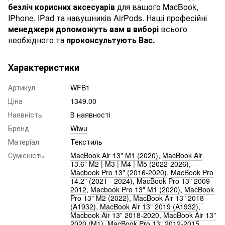
безліч корисних аксесуарів
для вашого
MacBook
,
IPhone
,
IPad
та навушників
AirPods
. Наші професійні
менеджери допоможуть вам в виборі
всього
необхідного та
проконсультують Вас.
Характеристики
Артикул
WFB1
Ціна
1349.00
Наявність
В наявності
Бренд
Wiwu
Матеріал
Текстиль
Сумісність
MacBook Air 13" M1 (2020)
,
MacBook Air
13.6" M2 | M3 | M4 | M5 (2022-2026)
,
Macbook Pro 13" (2016-2020)
,
MacBook Pro
14.2" (2021 - 2024)
,
MacBook Pro 13" 2009-
2012
,
Macbook Pro 13" M1 (2020)
,
MacBook
Pro 13" M2 (2022)
,
MacBook Air 13" 2018
(A1932)
,
MacBook Air 13" 2019 (A1932)
,
Macbook Air 13" 2018-2020
,
MacBook Air 13"
2020 (M1)
,
MacBook Pro 13" 2012-2015
,