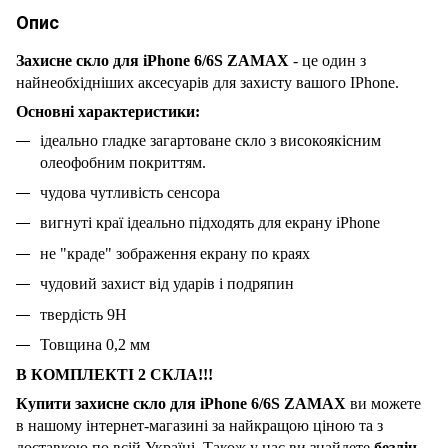
Опис
Захисне скло для iPhone 6/6S ZAMAX
- це один з
найнеобхідніших аксесуарів для захисту вашого IPhone.
Основні характеристики:
ідеально гладке загартоване скло з високоякісним
олеофобним покриттям.
чудова чутливість сенсора
вигнуті краї ідеально підходять для екрану iPhone
не "краде" зображення екрану по краях
чудовий захист від ударів і подряпин
твердість 9H
Товщина 0,2 мм
В КОМПЛЕКТІ 2 СКЛА!!!
Купити захисне скло для iPhone 6/6S ZAMAX
ви можете
в нашому інтернет-магазині за найкращою ціною та з
доставкою по всій Україні. Також у нас ви знайдете
безліч