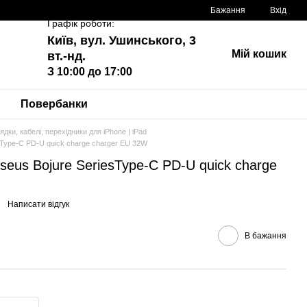
Бажання
Вхід
Графік роботи:
Київ, вул. Ушинського, 3
Мій кошик
вт.-нд.
З 10:00 до 17:00
Повербанки
ядки, кабелі, перехідники для iPhone | iPad
sType-C PD-U quick charge charger EU 32W
seus Bojure SeriesType-C PD-U quick charge
Написати відгук
В бажання