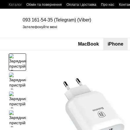
Перейти до основного контенту
Каталог
Обмін та повернення
Оплата і доставка
Про нас
Конта
093 161-54-35 (Telegram) (Viber)
Зателефонуйте мені
MacBook
iPhone