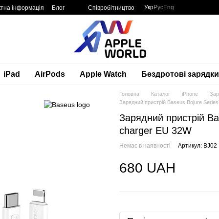
Укр
Рус
Eng
ктна інформація
Блог
Співробітництво
iPad
AirPods
Apple Watch
Бездротові зарядки
Головна
Каталог
iPhone
Зар
Зарядний пристрій Baseus Bojure Serie
Зарядний пристрій Ba
charger EU 32W
Немає в наявності
Артикул: BJ02
680 UAH