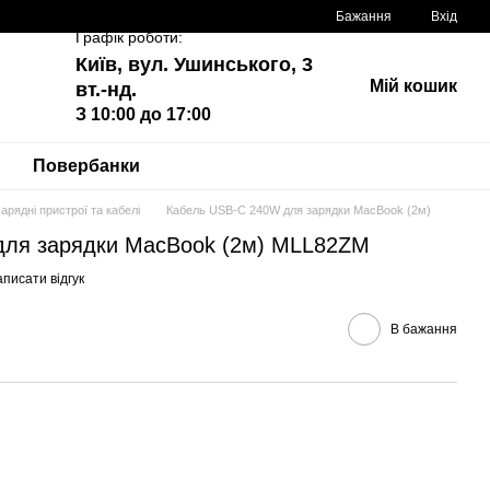
Бажання
Вхід
Графік роботи:
Київ, вул. Ушинського, 3
Мій кошик
вт.-нд.
З 10:00 до 17:00
Повербанки
арядні пристрої та кабелі
Кабель USB‑C 240W для зарядки MacBook (2м)
для зарядки MacBook (2м) MLL82ZM
писати відгук
В бажання