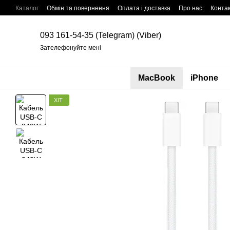
Перейти до основного контенту
Каталог
Обмін та повернення
Оплата і доставка
Про нас
Конта
093 161-54-35 (Telegram) (Viber)
Зателефонуйте мені
MacBook
iPhone
ХІТ