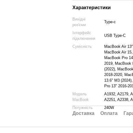
Характеристики
Вихідні
Type-c
роз'єми
Інтерфейс
USB Type-C
підключення
Сумісність
MacBook Air 13"
MacBook Air 15,
MacBook Pro 14.
2019, MacBook P
(2022), MacBook
2018-2020, MacB
13.6" M3 (2024)
Pro 13" 2016-20
Модель
A1932, A2179, A
MacBook
A2251, A2338, A
Потужність
240W
Доставка
Оплата
Гар