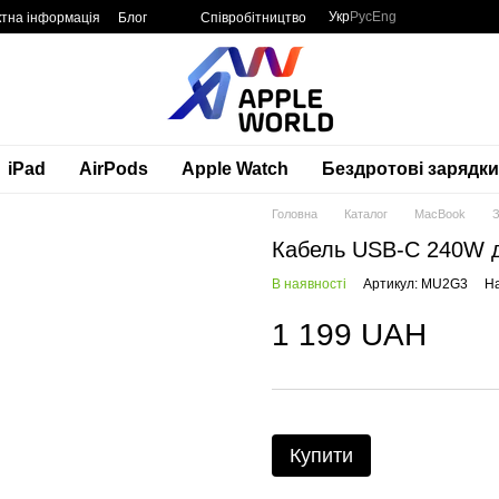
Укр
Рус
Eng
ктна інформація
Блог
Співробітництво
iPad
AirPods
Apple Watch
Бездротові зарядки
Головна
Каталог
MacBook
З
Кабель USB‑C 240W 
В наявності
Артикул: MU2G3
На
1 199 UAH
Купити