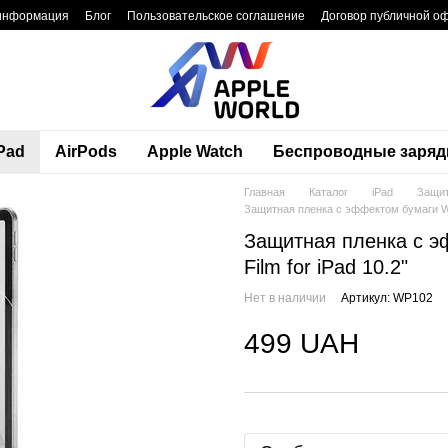
 информация
Блог
Пользовательское соглашение
Договор публичной о
Pad
AirPods
Apple Watch
Беспроводные заряд
Главная
Каталог
iPad
Защит
Защитная пленка с эффектом бумаги Wiwu
Защитная пленка с эф
Film for iPad 10.2"
Нет в наличии
Артикул: WP102
499 UAH