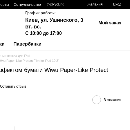
Укр
Рус
Eng
Желания
Вход
ферты
Сотрудничество
График работы:
Киев, ул. Ушинского, 3
Мой заказ
вт.-вс.
С 10:00 до 17:00
ки
Павербанки
ные стекла для iPad
 Paper-Like Protect Film for iPad 10.2"
фектом бумаги Wiwu Paper-Like Protect
Оставить отзыв
В желания