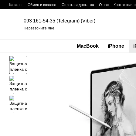
Перейти к основному контенту
Каталог
Обмен и возврат
Оплата и доставка
О нас
Контактная
093 161-54-35 (Telegram) (Viber)
Перезвоните мне
MacBook
iPhone
i