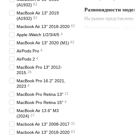
82
(A1932)
Разновидности моде
MacBook Air 13" 2019
82
(A1932)
На рынке представлено 
82
Macbook Air 13" 2018-2020
Чехол-накладка –
это 
защищает гаджет от изн
4
Apple iWatch 1/2/3/4/5
основе которых поликар
82
MacBook Air 13" 2020 (M1)
принтами, до сдержанн
4
AirPods Pro
Фиксируется чехол с по
4
AirPods 2
Чехол – конверт/сумк
MacBook Pro 13" 2012-
внешние сходства, но р
26
2015
Нейлона с мягкой п
MacBook Pro 16.2" 2021,
4
2023
Нейлона с внутренн
21
MacBook Pro Retina 13"
Ткани из 100% хлоп
4
MacBook Pro Retina 15"
Натуральной кожи с
MacBook Air 13.6" M3
Каждая из моделей имее
27
(2024)
устройства при внезапн
31
Macbook Air 13" 2008-2017
Чехол – папка
походит д
63
Macbook Air 13" 2018-2020