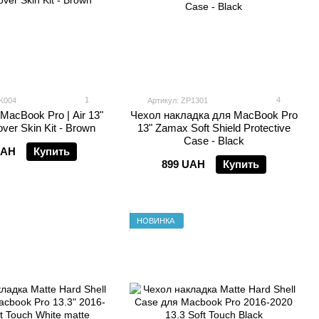
1
4
K004
Артикул: ZP1301
MacBook Pro | Air 13"
Чехол накладка для MacBook Pro
er Skin Kit - Brown
13" Zamax Soft Shield Protective
Case - Black
UAH
Купить
899 UAH
Купить
НОВИНКА