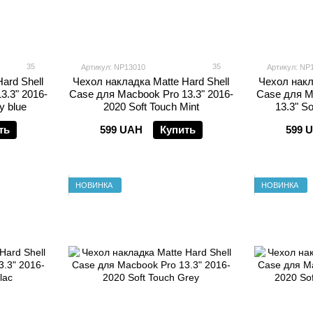
35
35
Артикул: NP13010
Артикул: NP
ard Shell
Чехол накладка Matte Hard Shell
Чехол накл
3.3" 2016-
Case для Macbook Pro 13.3" 2016-
Case для M
y blue
2020 Soft Touch Mint
13.3" So
ть
599 UAH
Купить
599 
НОВИНКА
НОВИНКА