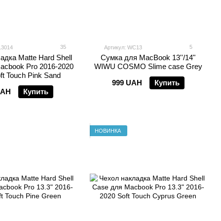
35
5
13014
Артикул: WC13
адка Matte Hard Shell
Сумка для MacBook 13''/14"
acbook Pro 2016-2020
WIWU COSMO Slime case Grey
ft Touch Pink Sand
999 UAH
Купить
UAH
Купить
НОВИНКА