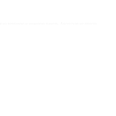
ся на верхнюю и нижнюю панель. Аксессуар не просто
 частях. Накладки изготовляют из прочных материалов, в
астика. Дизайн может быть различным, от ярких расцветок с
ных поверхностях предусмотрена противоскользящие ножки.
ть устройства.
несколько разновидностей таких аксессуаров, который имеют
:
емя перевозки, а также обеспечивает сохранность
олнию.
ь можно не вытаскивать полностью ноутбук, а начинать