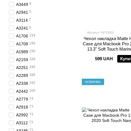
9
A3449
5
A2941
7
A3114
6
A3241
Артикул: NP13001
194
A1706
Чехол накладка Matte H
196
Case для Macbook Pro 
A1708
13.3" Soft Touch Mari
190
A1989
599 UAH
Купи
188
A2159
186
A2251
186
A2289
НОВИНКА
192
A2338
100
A2442
74
A2779
73
A2918
73
A2992
73
A3112
73
A3185