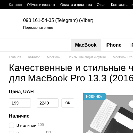
Перейти к основному контенту
Каталог
Обмен и возврат
Оплата и доставка
О нас
Контактная
093 161-54-35 (Telegram) (Viber)
Перезвоните мне
MacBook
iPhone
i
Главная
Каталог
MacBook
Чехлы, накладки и сумки
MacBook Pro 
Качественные и стильные ч
для MacBook Pro 13.3 (201
Цена, UAH
НОВИНКА
От Цена, UAH
До Цена, UAH
OK
Наличие
105
В наличии
112