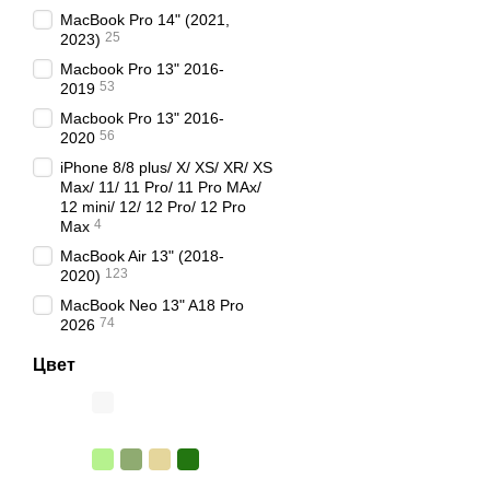
работу сразу после отк
MacBook Pro 14" (2021,
искусственного меха вк
25
2023)
ноутбука при попадании
Macbook Pro 13" 2016-
53
2019
Качественные чехлы, н
работоспособность устр
Macbook Pro 13" 2016-
56
2020
Кроме того, они создан
iPhone 8/8 plus/ X/ XS/ XR/ XS
отсеки для адаптеров, 
Max/ 11/ 11 Pro/ 11 Pro MAx/
удлинённые ремни. Выбо
12 mini/ 12/ 12 Pro/ 12 Pro
изделия
придают строгос
4
Max
В нашем интернет-мага
MacBook Air 13" (2018-
123
2020)
ассортименту, каждый в
доставку по всей стран
MacBook Neo 13" A18 Pro
74
2026
Цвет