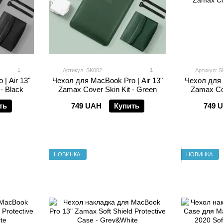
1
1
Артикул: SK002
Артикул: S
| Air 13"
Чехол для MacBook Pro | Air 13"
Чехол для 
- Black
Zamax Cover Skin Kit - Green
Zamax Cov
ть
749 UAH
Купить
749 
НОВИНКА
НОВИНКА