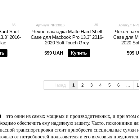
35
35
Артикул: NP13016
Артикул: NP
ard Shell
Чехол накладка Matte Hard Shell
Чехол накл
3.3" 2016-
Case для Macbook Pro 13.3" 2016-
Case для Ma
lac
2020 Soft Touch Grey
2020 Sof
ть
599 UAH
Купить
599 
Назад
1
2
3
4
5
6
...
1
3
– это один из самых мощных и производительных, и при этом с
ходимо обеспечить ему надежную защиту. Часто, поклонники да
опасной транспортировки стоит приобрести специальные сумки 
только от потребностей пользователя и его вкусовых предпочтен