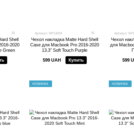
35
35
Артикул: NP13004
Артикул: NP
ard Shell
Чехол накладка Matte Hard Shell
Чехол накл
2016-2020
Case для Macbook Pro 2016-2020
для Macboo
ne Green
13.3" Soft Touch Purple
П
ть
599 UAH
Купить
599 
НОВИНКА
НОВИНКА