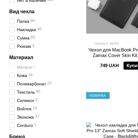
Нет в наличии
Вид чехла
94
Папка
40
Накладка
65
Сумка
Артикул: SK001
4
Рюкзак
Чехол для MacBook Pro 
Zamax Cover Skin Kit 
Материал
749 UAH
Купи
0
Металл
18
Кожа
23
Поликарбонат
60
Текстиль
НОВИНКА
2
Силикон
19
Войлок
37
Экокожа
1
Corduro
Бренд