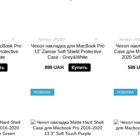
4
4
Артикул: ZP1303
Артикул: NP
cBook Pro
Чехол накладка для MacBook Pro
Чехол накл
rotective
13" Zamax Soft Shield Protective
Case для Ma
ite
Case - Grey&White
2020 Sof
ть
899 UAH
Купить
599 
НОВИНКА
НОВИНКА