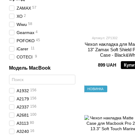
57
ZAMAX
2
XO
58
Wiwu
4
Gearmax
Артикул: ZP1302
45
POFOKO
Чехол накладка для Ma
11
iCarer
13" Zamax Soft Shield P
Case - Black&Wh
9
COTECI
899 UAH
Купи
Модель MacBook
НОВИНКА
156
A1932
156
A2179
156
A2337
100
A2681
80
A3113
16
A3240