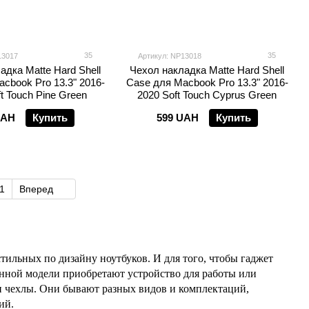
35
35
13017
Артикул: NP13018
адка Matte Hard Shell
Чехол накладка Matte Hard Shell
cbook Pro 13.3" 2016-
Case для Macbook Pro 13.3" 2016-
t Touch Pine Green
2020 Soft Touch Cyprus Green
UAH
Купить
599 UAH
Купить
1
Вперед
тильных по дизайну ноутбуков. И для того, чтобы гаджет
нной модели приобретают устройство для работы или
и чехлы. Они бывают разных видов и комплектаций,
ий.