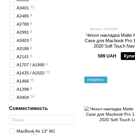
73
A3401
4
A2485
6
A2780
Артикул: NP13008
6
A2991
Чехол накладка Matte H
6
A3403
Case для Macbook Pro 1
2020 Soft Touch Nav
6
A3186
599 UAH
Купи
6
A2141
4
A1707 / A1990
73
A1425 / A1502
НОВИНКА
75
A1466
6
A1398
74
A3404
Совместимость
MacBook Air 13" M1