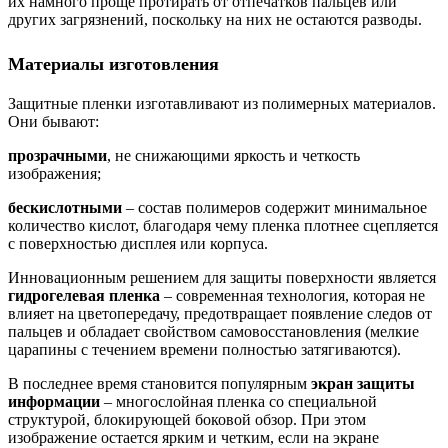
их намного проще протирать от отпечатков пальцев или
других загрязнений, поскольку на них не остаются разводы.
Материалы изготовления
Защитные пленки изготавливают из полимерных материалов.
Они бывают:
прозрачными
, не снижающими яркость и четкость
изображения;
бескислотными
– состав полимеров содержит минимальное
количество кислот, благодаря чему пленка плотнее сцепляется
с поверхностью дисплея или корпуса.
Инновационным решением для защиты поверхности является
гидрогелевая пленка
– современная технология, которая не
влияет на цветопередачу, предотвращает появление следов от
пальцев и обладает свойством самовосстановления (мелкие
царапины с течением времени полностью затягиваются).
В последнее время становится популярным
экран защиты
информации
– многослойная пленка со специальной
структурой, блокирующей боковой обзор. При этом
изображение остается ярким и четким, если на экране