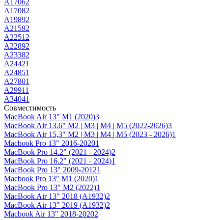
A1706
2
A1708
2
A1989
2
A2159
2
A2251
2
A2289
2
A2338
2
A2442
1
A2485
1
A2780
1
A2991
1
A3404
1
Совместимость
MacBook Air 13" M1 (2020)
3
MacBook Air 13.6" M2 | M3 | M4 | M5 (2022-2026)
3
MacBook Air 15,3" M2 | M3 | M4 | M5 (2023 - 2026)
1
Macbook Pro 13" 2016-2020
1
MacBook Pro 14.2" (2021 - 2024)
2
MacBook Pro 16.2" (2021 - 2024)
1
MacBook Pro 13" 2009-2012
1
Macbook Pro 13" M1 (2020)
1
MacBook Pro 13" M2 (2022)
1
MacBook Air 13" 2018 (A1932)
2
MacBook Air 13" 2019 (A1932)
2
Macbook Air 13" 2018-2020
2