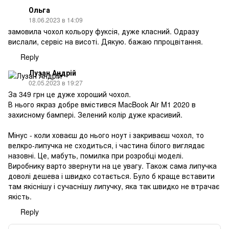
Ольга
18.06.2023 в 14:09
замовила чохол кольору фуксія, дуже класний. Одразу
вислали, сервіс на висоті. Дякую. бажаю ппроцвітання.
Reply
Лузан Андрій
02.05.2023 в 19:27
За 349 грн це дуже хороший чохол.
В нього якраз добре вмістився MacBook Air M1 2020 в
захисному бампері. Зелений колір дуже красивий.
Мінус - коли ховаєш до нього ноут і закриваєш чохол, то
велкро-липучка не сходиться, і частина білого виглядає
назовні. Це, мабуть, помилка при розробці моделі.
Виробнику варто звернути на це увагу. Також сама липучка
доволі дешева і швидко сотається. Було б краще вставити
там якіснішу і сучаснішу липучку, яка так швидко не втрачає
якість.
Reply