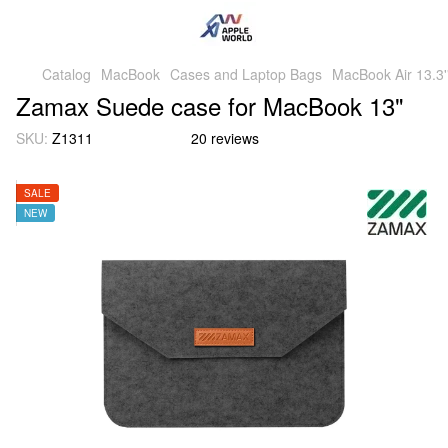
Catalog
MacBook
Cases and Laptop Bags
MacBook Air 13.3'
Zamax Suede case for MacBook 13"
SKU:
Z1311
20 reviews
SALE
NEW