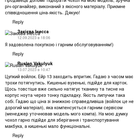
Продавець допоміг підібрати чохол на мою модель, зручна
річ-органайзер, виконаний з якісного матеріалу. Приємне
співвідношення ціна-якість. Дякую!
Reply
Закієва Інесса
12.09.2023 в 18:06
Я задоволена покупкою і гарним обслуговуванням!)
Reply
Ruslan Vakulyuk
13.07.2023 в 10:47
Цупкий войлок. Ейр 13 заходить впритик. Гадаю з часом має
трохи потягнутись. Кишенькі вузенькі, підійде для карток.
Щось товстіше вже сильно натягує тканину та тисне на
корпус ноута через тонку підкладку. Якість липучки така
собі. Гадаю що ціна зі знижкою справедливіша (войлок це не
дорогий матеріал), яка компенсується гарним сервісом
(менеджер уточнював модель мого компа). На мою думку
чохол гарно підійде для зберігання і транспортування
макбука, а кишенькі мало функціональні.
Reply