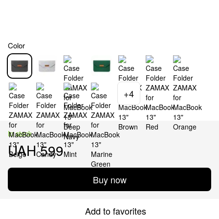
Color
+4
In stock
UAH 599
Buy now
Add to favorites