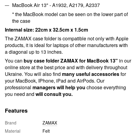
MacBook Air 13" - A1932, A2179, A2337
*
the MacBook model can be seen on the lower part of
the case
Internal size: 22cm x 32.5cm x 1.5cm
The ZAMAX c
ase folder
is compatible not only with Apple
products, it is ideal for laptops of other manufacturers with
a diagonal up to 13 inches.
You can
buy
c
ase folder ZAMAX for MacBook 13"
in our
online store at the best price and with delivery throughout
Ukraine. You will also find
many useful accessories
for
your MacBook, IPhone, iPad and AirPods.
Our
professional
managers will help you
choose everything
you need and
will consult
you.
Features
Brand
ZAMAX
Material
Felt