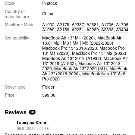
Stock
In stock
Country of
China
manufacture
MacBook Model
A1932
,
A2179
,
A2337
,
A2681
,
A1706
,
A1708
,
A1989
,
A2159
,
A2251
,
A2289
,
A2338
,
A3404
Compatibility
MacBook Air 13" M1 (2020)
,
MacBook Air
13.6" M2 | M3 | M4 | M5 (2022-2026)
,
Macbook Pro 13" 2016-2020
,
Macbook Pro
13" M1 (2020)
,
MacBook Pro 13" M2 (2022)
,
MacBook Air 13" 2018 (A1932)
,
MacBook Air
13" 2019 (A1932)
,
Macbook Air 13" 2018-
2020
,
MacBook Air 13" 2020 (M1)
,
MacBook
Air 13" (2018-2020)
,
MacBook Neo 13" A18
Pro 2026
Cover type
Folder
Price
599.00
Reviews
20
Гаркуша Юлія
06.01.2025 в 06:38