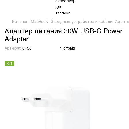
Каталог
MacBook
Зарядные устройства и кабели
Адапте
Адаптер питания 30W USB-C Power
Adapter
Артикул:
0438
1 отзыв
ХИТ