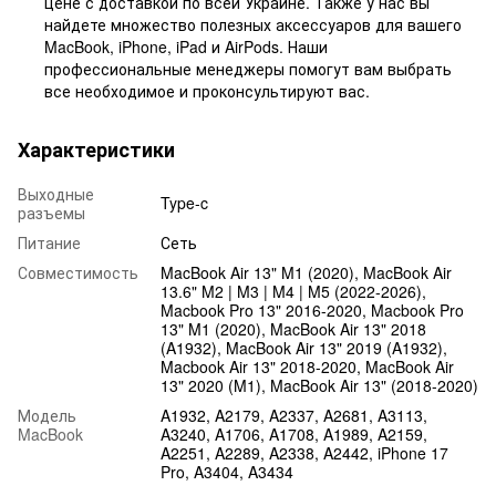
цене с доставкой по всей Украине. Также у нас вы
найдете множество полезных аксессуаров для вашего
MacBook, iPhone, iPad и AirPods. Наши
профессиональные менеджеры помогут вам выбрать
все необходимое и проконсультируют вас.
Характеристики
Выходные
Type-c
разъемы
Питание
Сеть
Совместимость
MacBook Air 13" M1 (2020), MacBook Air
13.6" M2 | M3 | M4 | M5 (2022-2026),
Macbook Pro 13" 2016-2020, Macbook Pro
13" M1 (2020), MacBook Air 13" 2018
(A1932), MacBook Air 13" 2019 (A1932),
Macbook Air 13" 2018-2020, MacBook Air
13" 2020 (M1), MacBook Air 13" (2018-2020)
Модель
A1932, A2179, A2337, A2681, A3113,
MacBook
A3240, A1706, A1708, A1989, A2159,
A2251, A2289, A2338, A2442, iPhone 17
Pro, A3404, A3434