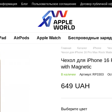
 информация
Блог
Пользовательское соглашение
Договор публичной о
Pad
AirPods
Apple Watch
Беспроводные заряд
Главная
Каталог
iPhone
Чех
Чехол для iPhone 16 Pro Max Rock Matte 
Чехол для iPhone 16 P
with Magnetic
В наличии
Артикул: RP3303
Ос
649 UAH
Выберите цвет