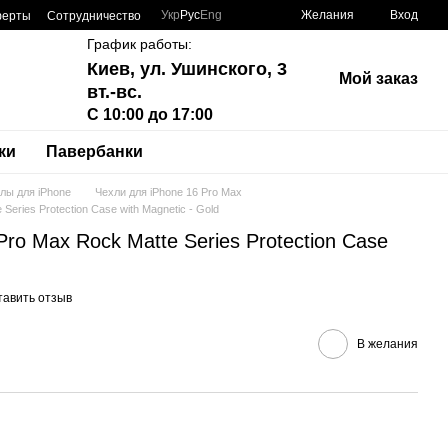
Укр
Рус
Eng
Желания
Вход
ферты
Сотрудничество
График работы:
Киев, ул. Ушинского, 3
Мой заказ
вт.-вс.
С 10:00 до 17:00
ки
Павербанки
лы для iPhone
Чехли для iPhone 16 Pro Max
Series Protection Case with Magnetic - Gold
ro Max Rock Matte Series Protection Case
тавить отзыв
В желания