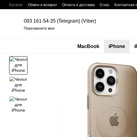
Перейти к основному контенту
Каталог
Обмен и возврат
Оплата и доставка
О нас
Контактная
093 161-54-35 (Telegram) (Viber)
Перезвоните мне
MacBook
iPhone
i