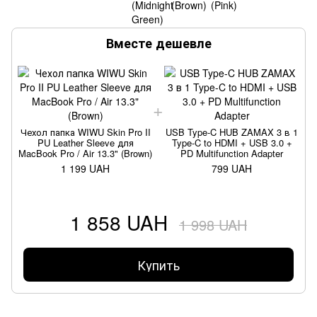
Вместе дешевле
Чехол папка WIWU Skin Pro II
USB Type-C HUB ZAMAX 3 в 1
PU Leather Sleeve для
Type-C to HDMI + USB 3.0 +
MacBook Pro / Air 13.3" (Brown)
PD Multifunction Adapter
M
1 199 UAH
799 UAH
1 858 UAH
1 998 UAH
Купить