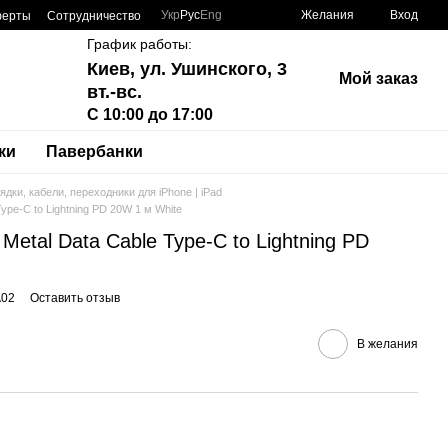
Укр
Рус
Eng
Желания
Вход
ферты
Сотрудничество
График работы:
Киев, ул. Ушинского, 3
Мой заказ
вт.-вс.
С 10:00 до 17:00
ки
Павербанки
ядки, кабели, переходники для iPhone | iPad
ype-C to Lightning PD 20W 1 м White
Metal Data Cable Type-C to Lightning PD
A02
Оставить отзыв
В желания