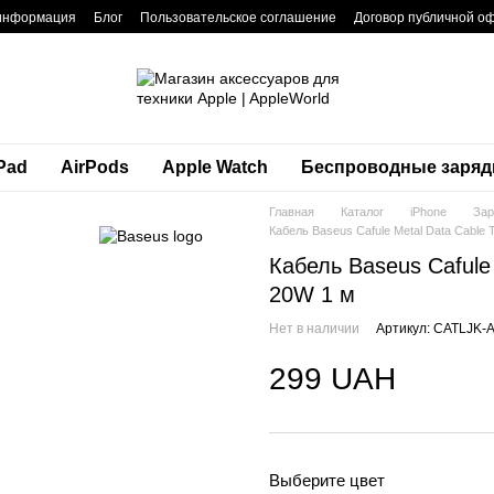
 информация
Блог
Пользовательское соглашение
Договор публичной о
Pad
AirPods
Apple Watch
Беспроводные заряд
Главная
Каталог
iPhone
Зар
Кабель Baseus Cafule Metal Data Cable T
Кабель Baseus Cafule 
20W 1 м
Нет в наличии
Артикул: CATLJK-
299 UAH
Выберите цвет