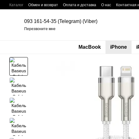
Перейти к основному контенту
Каталог
Обмен и возврат
Оплата и доставка
О нас
Контактная
093 161-54-35 (Telegram) (Viber)
Перезвоните мне
MacBook
iPhone
i