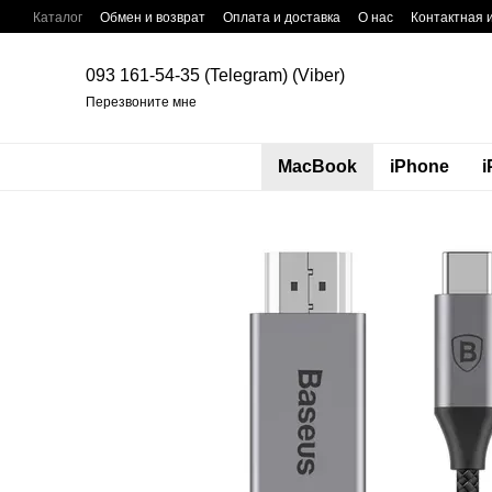
Перейти к основному контенту
Каталог
Обмен и возврат
Оплата и доставка
О нас
Контактная
093 161-54-35 (Telegram) (Viber)
Перезвоните мне
MacBook
iPhone
i