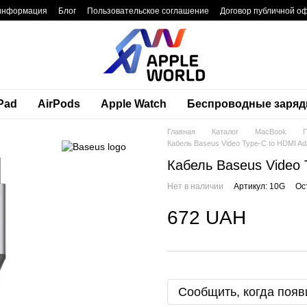
 информация
Блог
Пользовательское соглашение
Договор публичной о
Pad
AirPods
Apple Watch
Беспроводные заряд
Главная
Каталог
MacBook
П
Кабель Baseus Video Type-C to HDMI Ad
Кабель Baseus Video 
Нет в наличии
Артикул: 10G
Ос
672 UAH
Сообщить, когда появ