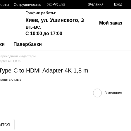
Укр
Рус
Eng
Желания
Вход
ферты
Сотрудничество
График работы:
Киев, ул. Ушинского, 3
Мой заказ
вт.-вс.
С 10:00 до 17:00
ки
Павербанки
ереходники и адаптеры
apter 4K 1,8 m
Type-C to HDMI Adapter 4K 1,8 m
тавить отзыв
В желания
ится