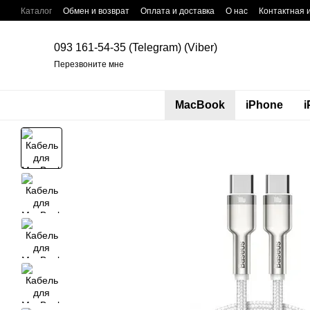
Перейти к основному контенту
Каталог
Обмен и возврат
Оплата и доставка
О нас
Контактная
093 161-54-35 (Telegram) (Viber)
Перезвоните мне
MacBook
iPhone
i