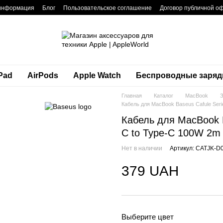
 информация
Блог
Пользовательское соглашение
Договор публичной о
Pad
AirPods
Apple Watch
Беспроводные заряд
Главная
Каталог
MacBook
З
Кабель для MacBook Baseus Cafule Seri
Кабель для MacBook B
C to Type-C 100W 2m
Нет в наличии
Артикул: CATJK-D
379 UAH
Выберите цвет