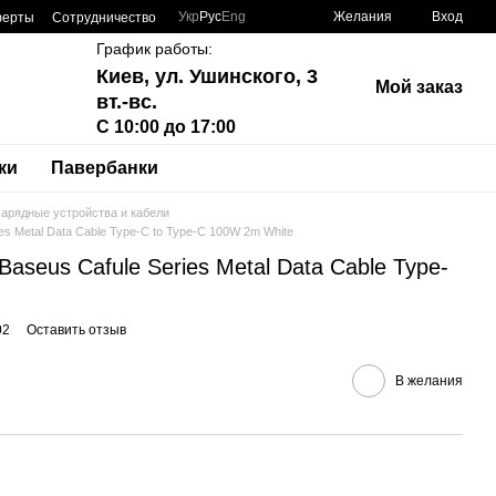
Укр
Рус
Eng
Желания
Вход
ферты
Сотрудничество
График работы:
Киев, ул. Ушинского, 3
Мой заказ
вт.-вс.
С 10:00 до 17:00
ки
Павербанки
арядные устройства и кабели
es Metal Data Cable Type-C to Type-C 100W 2m White
aseus Cafule Series Metal Data Cable Type-
02
Оставить отзыв
В желания