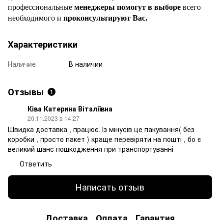
профессиональные
менеджеры помогут в выборе
всего
необходимого и
проконсультируют Вас.
Характеристики
Наличие
В наличии
Отзывы
1
Ківа Катерина Віталіївна
20.11.2023 в 14:27
Швидка доставка , працює. Із мінусів це пакування( без
коробки , просто пакет ) краще перевіряти на пошті , бо є
великий шанс пошкодження при транспортуванні
Ответить
Написать отзыв
Доставка
Оплата
Гарантия