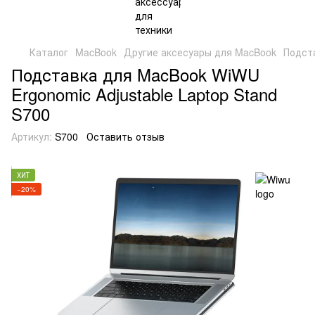
Каталог
MacBook
Другие аксесуары для MacBook
Подста
Подставка для MacBook WiWU
Ergonomic Adjustable Laptop Stand
S700
Артикул:
S700
Оставить отзыв
ХИТ
−20%