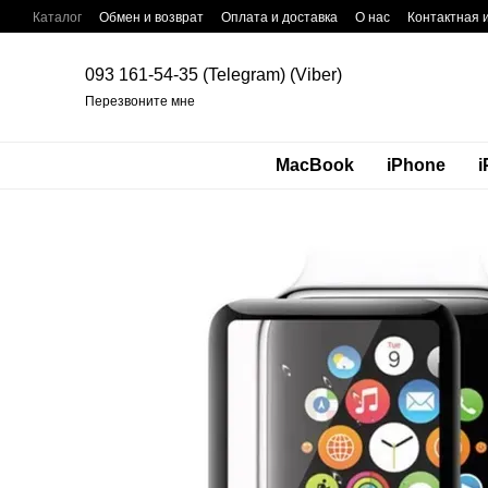
Перейти к основному контенту
Каталог
Обмен и возврат
Оплата и доставка
О нас
Контактная
093 161-54-35 (Telegram) (Viber)
Перезвоните мне
MacBook
iPhone
i