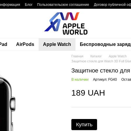
 информация
Блог
Пользовательское соглашение
Договор публичной о
Pad
AirPods
Apple Watch
Беспроводные заряд
Главная
Каталог
Apple Watch
Защитное стекло для Watch 3D Full Glu
Защитное стекло для 
В наличии
Артикул: FG40
Остав
189 UAH
Купить