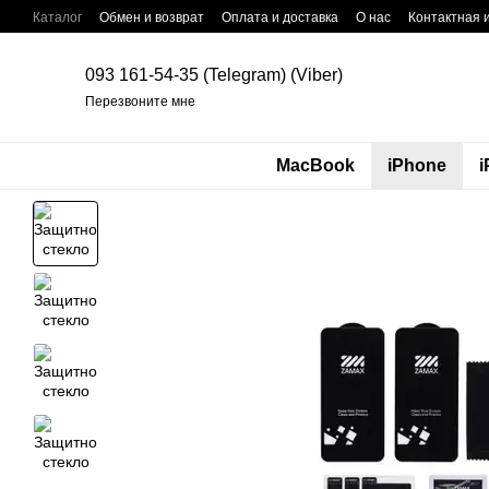
Перейти к основному контенту
Каталог
Обмен и возврат
Оплата и доставка
О нас
Контактная
093 161-54-35 (Telegram) (Viber)
Перезвоните мне
MacBook
iPhone
i