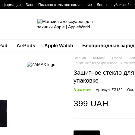
 информация
Блог
Пользовательское соглашение
Договор публичной о
Pad
AirPods
Apple Watch
Беспроводные заряд
Главная
Каталог
iPhone
Защ
Защитное стекло для iPhone 13 Pro Max
Защитное стекло для 
упаковке
В наличии
Артикул: ZG132
Оста
399 UAH