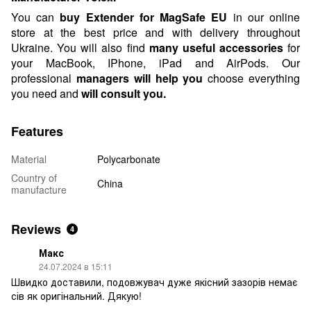
You can
buy Extender for MagSafe EU
in our online
store at the best price and with delivery throughout
Ukraine. You will also find
many useful accessories
for
your MacBook, IPhone, iPad and AirPods.
Our
professional
managers will help you
choose everything
you need and
will consult
you.
Features
Material
Polycarbonate
Country of
China
manufacture
Reviews
4
Макс
24.07.2024 в 15:11
Швидко доставили, подовжувач дуже якісний зазорів немає
сів як оригінальний. Дякую!