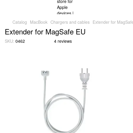
Catalog
MacBook
Chargers and cables
Extender for MagSaf
Extender for MagSafe EU
SKU:
0462
4 reviews