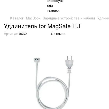
Каталог
MacBook
Зарядные устройства и кабели
Удлини
Удлинитель for MagSafe EU
Артикул:
0462
4 отзыва