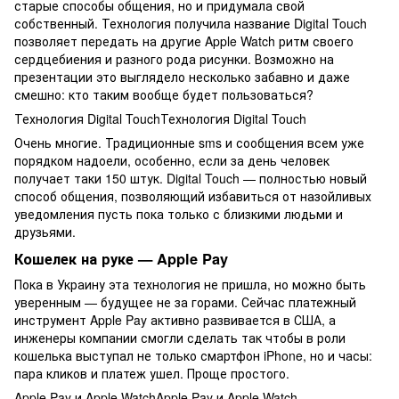
старые способы общения, но и придумала свой
собственный. Технология получила название Digital Touch
позволяет передать на другие Apple Watch ритм своего
сердцебиения и разного рода рисунки. Возможно на
презентации это выглядело несколько забавно и даже
смешно: кто таким вообще будет пользоваться?
Технология Digital TouchТехнология Digital Touch
Очень многие. Традиционные sms и сообщения всем уже
порядком надоели, особенно, если за день человек
получает таки 150 штук. Digital Touch — полностью новый
способ общения, позволяющий избавиться от назойливых
уведомления пусть пока только с близкими людьми и
друзьями.
Кошелек на руке — Apple Pay
Пока в Украину эта технология не пришла, но можно быть
уверенным — будущее не за горами. Сейчас платежный
инструмент Apple Pay активно развивается в США, а
инженеры компании смогли сделать так чтобы в роли
кошелька выступал не только смартфон iPhone, но и часы:
пара кликов и платеж ушел. Проще простого.
Apple Pay и Apple WatchApple Pay и Apple Watch